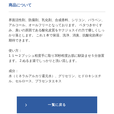
商品について
界面活性剤、防腐剤、乳化剤、合成香料、シリコン、パラベン、
アルコール、オールフリーとなっております。 ベタつきやくす
み、臭いの原因である酸化皮質をヤクジョスイの力で優しくしっ
かり落とします。 これ１本で保湿、洗浄、消臭、抗酸化効果が
期待できます。
使い方：
1.１〜２プッシュ程度手に取り30秒程度お肌に馴染ませ５分放置
ます。 2.ぬるま湯でしっかりと洗い流します。
成分：
水（ミネラルアルカリ還元水）、グリセリン、ヒドロキシエチ
ル、セルロース、プラセンタエキス
一覧に戻る