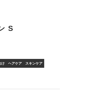
ンS
向け
ヘアケア
スキンケア