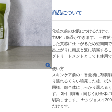
商品について
化粧水前のお肌につけるだけで、
力UP→保湿ができます。 一度
した質感に仕上がるため短期間で
呂上がりに頭皮と髪に噴霧するこ
グトリートメントとしても使用で
使い方：
スキンケア前の１番最初に3回噴
り濡れるくらい噴霧した後、拭き
同様、顔全体にしっかり濡れるく
す。 3回目噴霧：同じく顔全体
馴染ませます。 ヤクジョスイ20
だけます。