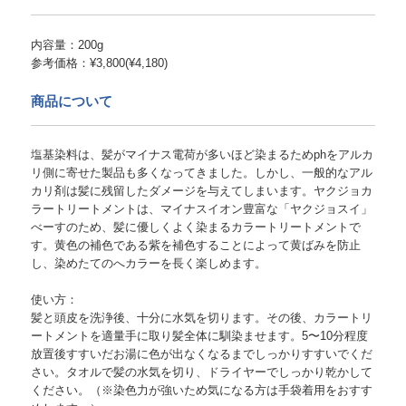
内容量：200g
参考価格：¥3,800(¥4,180)
商品について
塩基染料は、髪がマイナス電荷が多いほど染まるためphをアルカ
リ側に寄せた製品も多くなってきました。しかし、一般的なアル
カリ剤は髪に残留したダメージを与えてしまいます。ヤクジョカ
ラートリートメントは、マイナスイオン豊富な「ヤクジョスイ」
べーすのため、髪に優しくよく染まるカラートリートメントで
す。黄色の補色である紫を補色することによって黄ばみを防止
し、染めたてのへカラーを長く楽しめます。
使い方：
髪と頭皮を洗浄後、十分に水気を切ります。その後、カラートリ
ートメントを適量手に取り髪全体に馴染ませます。5〜10分程度
放置後すすいだお湯に色が出なくなるまでしっかりすすいでくだ
さい。タオルで髪の水気を切り、ドライヤーでしっかり乾かして
ください。（※染色力が強いため気になる方は手袋着用をおすす