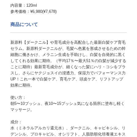
内容量：120ml
参考価格：¥6,980(¥7,678)
商品について
新原料【ダークニル】や育毛成分を高配合した最新白髪ケア育毛
セラム。新原料ダークニルが、毛髪へ色素を形成させるための幹
細胞に働きかけ、メラニン生成を手助けし、白髪を自発的に黒く
してくれる効果に期待。（平均17％〜最大51％の白髪が減少する
ことに期待）最新育毛成分が、細くなった髪にハリ・コシをプラ
スし、さらにヤクジョスイの浸透力、保湿力でパフォーマンス力
UP！これ一本で白髪ケア、育毛ケア、頭皮ケア、リフトアップ
効果に期待。
使い方：
朝5〜10プッシュ、夜10〜15プッシュ気になる箇所に塗布し軽く
マッサージ。
成分：
水（ミネラルアルカリ還元水）、ダークニル、キャピキシル、リ
デンシル、プロキャピル、オシリフト、人脂肪順化培養液エキス