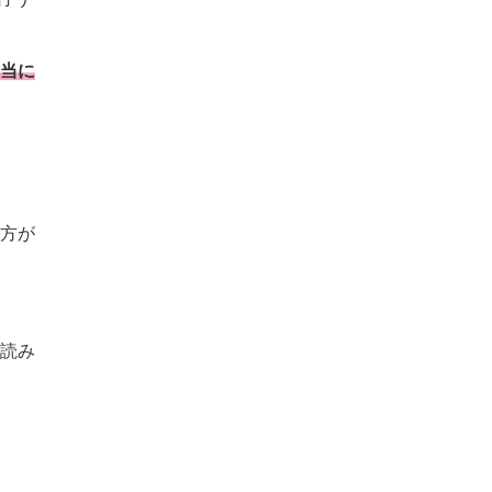
当に
方が
読み